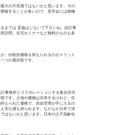
が最大の不安感ではないかと思います。その
を開催することが多いので、見学会には積極
るまでは 妥協はしないで下さいね。設計事
務所訪問、住宅セミナーなど無料のものも多
んが、比較的価格を抑えられるのがメリット
は一つの選択肢です。
設計事務所とコラボレーションする集合住宅
可能です。土地や建物は共有するけれど、住
的抑えられた価格で、自由空間が手に入るの
見え安心感も得られます。なかなか日本で浸
とではないかと思います。日本の少子高齢化