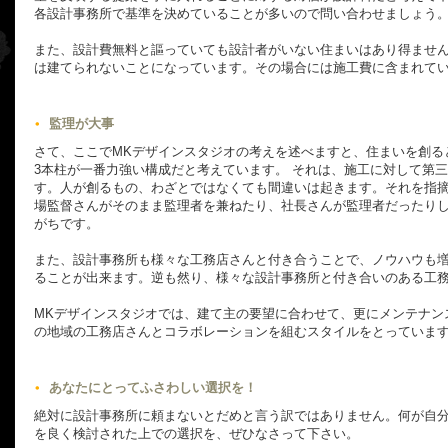
各設計事務所で基準を決めていることが多いので問い合わせましょう
また、設計費無料と謳っていても設計者がいない住まいはあり得ませ
は建てられないことになっています。その場合には施工費に含まれて
監理が大事
さて、ここでMKデザインスタジオの考えを述べますと、住まいを創る
3本柱が一番力強い構成だと考えています。 それは、施工に対して第
す。人が創るもの、わざとではなくても間違いは起きます。それを指
場監督さんがそのまま監理者を兼ねたり、社長さんが監理者だったり
がちです。
また、設計事務所も様々な工務店さんと付き合うことで、ノウハウも
ることが出来ます。逆も然り、様々な設計事務所と付き合いのある工
MKデザインスタジオでは、建て主の要望に合わせて、更にメンテナン
の地域の工務店さんとコラボレーションを組むスタイルをとっていま
あなたにとってふさわしい選択を！
絶対に設計事務所に頼まないとだめと言う訳ではありません。何が自
を良く検討された上での選択を、ぜひなさって下さい。