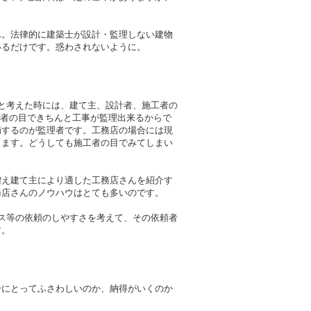
。
ん。法律的に建築士が設計・監理しない建物
いるだけです。惑わされないように。
と考えた時には、建て主、設計者、施工者の
三者の目できちんと工事が監理出来るからで
摘するのが監理者です。工務店の場合には現
します。どうしても施工者の目でみてしまい
増え建て主により適した工務店さんを紹介す
務店さんのノウハウはとても多いのです。
ス等の依頼のしやすさを考えて、その依頼者
す。
分にとってふさわしいのか、納得がいくのか