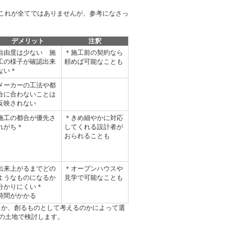
これが全てではありませんが、参考になさっ
デメリット
注釈
自由度は少ない 施
＊施工前の契約なら
工の様子が確認出来
頼めば可能なことも
ない＊
メーカーの工法や都
合に合わないことは
反映されない
施工の都合が優先さ
＊きめ細やかに対応
れがち＊
してくれる設計者が
おられることも
出来上がるまでどの
＊オープンハウスや
ようなものになるか
見学で可能なことも
分かりにくい＊
時間がかかる
るか、創るものとして考えるのかによって選
ちの土地で検討します。