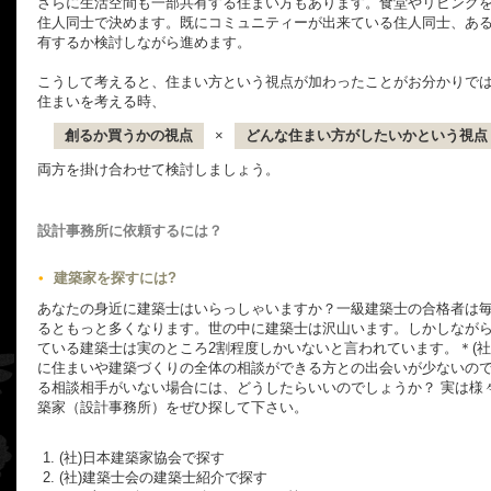
さらに生活空間も一部共有する住まい方もあります。食堂やリビング
住人同士で決めます。既にコミュニティーが出来ている住人同士、あ
有するか検討しながら進めます。
こうして考えると、住まい方という視点が加わったことがお分かりで
住まいを考える時、
創るか買うかの視点
×
どんな住まい方がしたいかという視点
両方を掛け合わせて検討しましょう。
設計事務所に依頼するには？
建築家を探すには?
あなたの身近に建築士はいらっしゃいますか？一級建築士の合格者は毎
るともっと多くなります。世の中に建築士は沢山います。しかしなが
ている建築士は実のところ2割程度しかいないと言われています。＊(社
に住まいや建築づくりの全体の相談ができる方との出会いが少ないので
る相談相手がいない場合には、どうしたらいいのでしょうか？ 実は様
築家（設計事務所）をぜひ探して下さい。
(社)日本建築家協会で探す
(社)建築士会の建築士紹介で探す