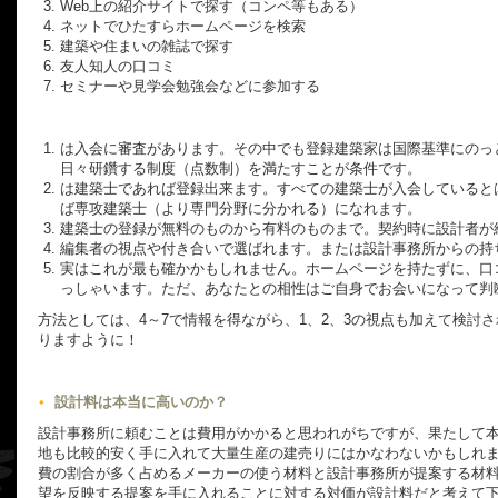
Web上の紹介サイトで探す（コンペ等もある）
ネットでひたすらホームページを検索
建築や住まいの雑誌で探す
友人知人の口コミ
セミナーや見学会勉強会などに参加する
は入会に審査があります。その中でも登録建築家は国際基準にのっ
日々研鑽する制度（点数制）を満たすことが条件です。
は建築士であれば登録出来ます。すべての建築士が入会していると
ば専攻建築士（より専門分野に分かれる）になれます。
建築士の登録が無料のものから有料のものまで。契約時に設計者が
編集者の視点や付き合いで選ばれます。または設計事務所からの持
実はこれが最も確かかもしれません。ホームページを持たずに、口
っしゃいます。ただ、あなたとの相性はご自身でお会いになって判
方法としては、4～7で情報を得ながら、1、2、3の視点も加えて検討
りますように！
設計料は本当に高いのか？
設計事務所に頼むことは費用がかかると思われがちですが、果たして
地も比較的安く手に入れて大量生産の建売りにはかなわないかもしれ
費の割合が多く占めるメーカーの使う材料と設計事務所が提案する材
望を反映する提案を手に入れることに対する対価が設計料だと考えて