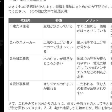
れ
大きく4つの選択肢があります。特徴を簡単にまとめたのが下記です。
てください。（その他は文中で補足説明）
依頼先
特徴
メリット
1.建売り住宅
立地が決まっている
すぐに住める 価格
がはっきりしている
2.ハウスメーカー
工法や仕上げが各メ
展示場等で仕上げ等
ーカーで決まってい
が分かる
る
3.地域工務店
木の住まいが得意な
地域での評判が得ら
ところが多い
れやすい 地域に根
ざしていればメンテ
ナンスなどの利点が
ある
4.設計事務所
オリジナルの住まい
こだわれる 住む人
が創れる
の要望が反映されや
すい
さて、これをみてもお分かりのように、住まいを買うものとして考え
択肢が変わって来ます。2、3、4は土地探しから始めるか、既にお持