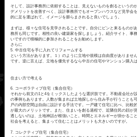
そして、設計事務所に依頼することは、見えないものを創るというの
デメリットを改善すべく、設計事務所でもオープンハウスなど見学会
的に足を運ばれて、イメージを膨らまされると良いでしょう。
まずは、様々な住宅を見学されることです。自分にピンと来るものがあ
務所も同じです。相性の良い建築家を探しましょう。紹介サイト、事
いですので積極的に参加されることをお勧めします。
さらに
5. 中古住宅を手に入れてリフォームする
という方法があります。１）のように立地や規模は自由度がありませ
です。逆に言えば、立地を優先するなら中古の住宅やマンション購入
住まい方で考える
6. コーポラティブ住宅（集合住宅）
それから前文の1と4をミックスしたような選択肢です。不動産会社が
の事例もあります。人数が集まれば土地探しから住み手が行うことも
戸の内部空間は自由に設計する手法です。一戸建て住宅に比べ、比較
が最大のメリットです。また、住まいを創る過程で、近隣住民の顔が
透しないのは、土地神話が根強いこと。時間とエネルギーが掛かるこ
社会を考えると、集まって住むことはメリットも大きいのですが。
7. コレクティブ住宅（集合住宅）